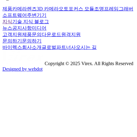
제품
카메라
렌즈
3D 카메라
오토포커스 모듈
조명
프레임그래버
소프트웨어
주변기기
지식
기술 지식 블로그
뉴스
공지사항
미디어
고객지원
제품문의
다운로드
원격지원
문의하기
문의하기
바이렉스
회사소개
글로벌파트너사
오시는 길
Copyright © 2025 Virex. All Rights Reserved
Designed by webdot