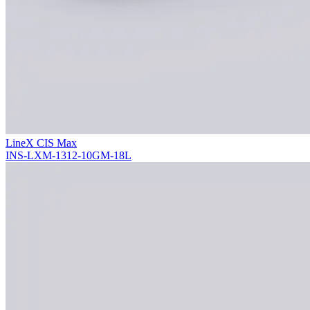
LineX CIS Max
INS-LXM-1312-10GM-18L