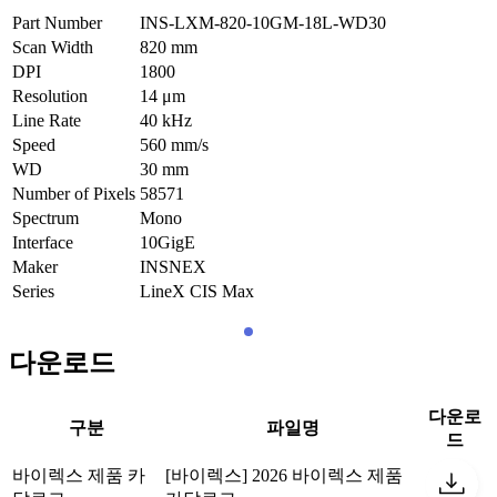
Part Number
INS-LXM-820-10GM-18L-WD30
Scan Width
820
mm
DPI
1800
Resolution
14
μm
Line Rate
40
kHz
Speed
560
mm/s
WD
30
mm
Number of Pixels
58571
Spectrum
Mono
Interface
10GigE
Maker
INSNEX
Series
LineX CIS Max
다운로드
다운로
구분
파일명
드
바이렉스 제품 카
[바이렉스] 2026 바이렉스 제품