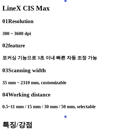
LineX CIS Max
01
Resolution
300 ~ 3600 dpi
02
feature
포커싱 기능으로 3초 이내 빠른 자동 조정 가능
03
Scanning width
35 mm ~ 2310 mm, customizable
04
Working distance
0.5~11 mm / 15 mm / 30 mm / 50 mm, selectable
특징/강점