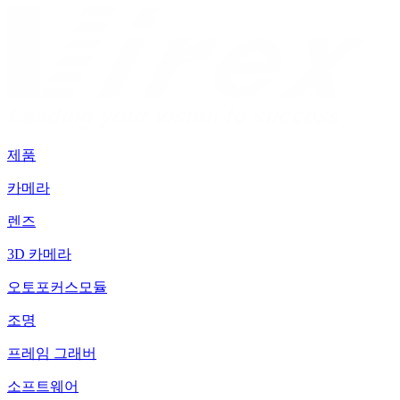
제품
카메라
렌즈
3D 카메라
오토포커스모듈
조명
프레임 그래버
소프트웨어