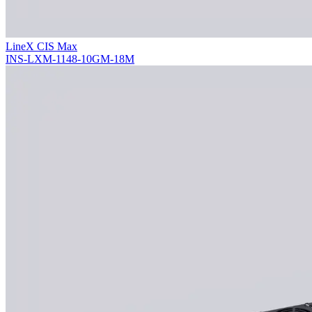
LineX CIS Max
INS-LXM-1148-10GM-18M